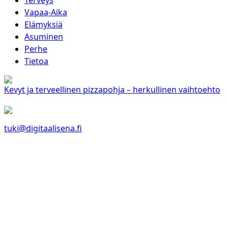
Vapaa-Aika
Elämyksiä
Asuminen
Perhe
Tietoa
Kevyt ja terveellinen pizzapohja – herkullinen vaihtoehto
tuki@digitaalisena.fi