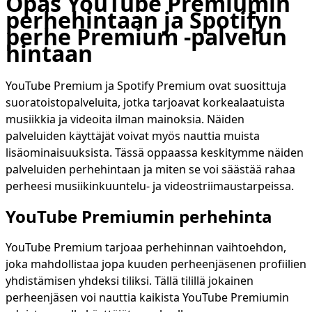
Opas YouTube Premiumin
perhehintaan ja Spotifyn
perhe Premium -palvelun
hintaan
YouTube Premium ja Spotify Premium ovat suosittuja
suoratoistopalveluita, jotka tarjoavat korkealaatuista
musiikkia ja videoita ilman mainoksia. Näiden
palveluiden käyttäjät voivat myös nauttia muista
lisäominaisuuksista. Tässä oppaassa keskitymme näiden
palveluiden perhehintaan ja miten se voi säästää rahaa
perheesi musiikinkuuntelu- ja videostriimaustarpeissa.
YouTube Premiumin perhehinta
YouTube Premium tarjoaa perhehinnan vaihtoehdon,
joka mahdollistaa jopa kuuden perheenjäsenen profiilien
yhdistämisen yhdeksi tiliksi. Tällä tilillä jokainen
perheenjäsen voi nauttia kaikista YouTube Premiumin