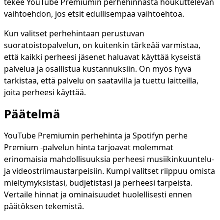
tekee YouTube Premiumin perhehinnasta houkuttelevan
vaihtoehdon, jos etsit edullisempaa vaihtoehtoa.
Kun valitset perhehintaan perustuvan
suoratoistopalvelun, on kuitenkin tärkeää varmistaa,
että kaikki perheesi jäsenet haluavat käyttää kyseistä
palvelua ja osallistua kustannuksiin. On myös hyvä
tarkistaa, että palvelu on saatavilla ja tuettu laitteilla,
joita perheesi käyttää.
Päätelmä
YouTube Premiumin perhehinta ja Spotifyn perhe
Premium -palvelun hinta tarjoavat molemmat
erinomaisia mahdollisuuksia perheesi musiikinkuuntelu-
ja videostriimaustarpeisiin. Kumpi valitset riippuu omista
mieltymyksistäsi, budjetistasi ja perheesi tarpeista.
Vertaile hinnat ja ominaisuudet huolellisesti ennen
päätöksen tekemistä.