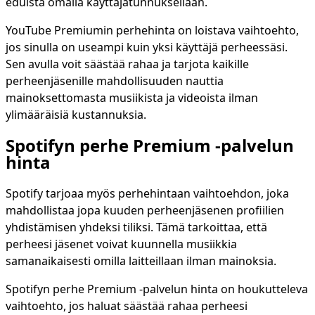
eduista omalla käyttäjätunnuksellaan.
YouTube Premiumin perhehinta on loistava vaihtoehto,
jos sinulla on useampi kuin yksi käyttäjä perheessäsi.
Sen avulla voit säästää rahaa ja tarjota kaikille
perheenjäsenille mahdollisuuden nauttia
mainoksettomasta musiikista ja videoista ilman
ylimääräisiä kustannuksia.
Spotifyn perhe Premium -palvelun
hinta
Spotify tarjoaa myös perhehintaan vaihtoehdon, joka
mahdollistaa jopa kuuden perheenjäsenen profiilien
yhdistämisen yhdeksi tiliksi. Tämä tarkoittaa, että
perheesi jäsenet voivat kuunnella musiikkia
samanaikaisesti omilla laitteillaan ilman mainoksia.
Spotifyn perhe Premium -palvelun hinta on houkutteleva
vaihtoehto, jos haluat säästää rahaa perheesi