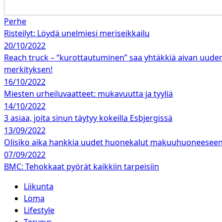
Perhe
Risteilyt: Löydä unelmiesi meriseikkailu
20/10/2022
Reach truck – “kurottautuminen” saa yhtäkkiä aivan uude
merkityksen!
16/10/2022
Miesten urheiluvaatteet: mukavuutta ja tyyliä
14/10/2022
3 asiaa, joita sinun täytyy kokeilla Esbjergissä
13/09/2022
Olisiko aika hankkia uudet huonekalut makuuhuoneesee
07/09/2022
BMC: Tehokkaat pyörät kaikkiin tarpeisiin
Liikunta
Loma
Lifestyle
Terveys