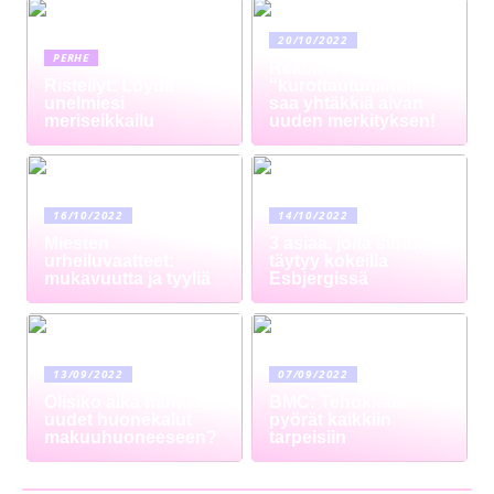
20/10/2022
PERHE
Reach truck –
Risteilyt: Löydä
“kurottautuminen”
unelmiesi
saa yhtäkkiä aivan
meriseikkailu
uuden merkityksen!
16/10/2022
14/10/2022
Miesten
3 asiaa, joita sinun
urheiluvaatteet:
täytyy kokeilla
mukavuutta ja tyyliä
Esbjergissä
13/09/2022
07/09/2022
Olisiko aika hankkia
BMC: Tehokkaat
uudet huonekalut
pyörät kaikkiin
makuuhuoneeseen?
tarpeisiin