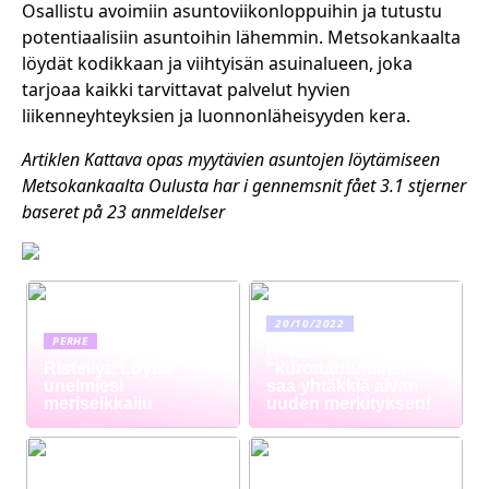
Osallistu avoimiin asuntoviikonloppuihin ja tutustu
potentiaalisiin asuntoihin lähemmin. Metsokankaalta
löydät kodikkaan ja viihtyisän asuinalueen, joka
tarjoaa kaikki tarvittavat palvelut hyvien
liikenneyhteyksien ja luonnonläheisyyden kera.
Artiklen Kattava opas myytävien asuntojen löytämiseen
Metsokankaalta Oulusta har i gennemsnit fået
3.1
stjerner
baseret på
23
anmeldelser
20/10/2022
PERHE
Reach truck –
Risteilyt: Löydä
“kurottautuminen”
unelmiesi
saa yhtäkkiä aivan
meriseikkailu
uuden merkityksen!