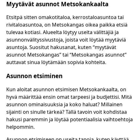
Myytävät asunnot Metsokankaalta
Etsitpä sitten omakotitaloa, kerrostaloasuntoa tai
rivitaloasuntoa, on Metsokangas oikea paikka etsiä
tulevaa kotiasi. Alueelta löytyy useita välittäjiä ja
asunnonvälityssivustoja, joista voit löytää myytäviä
asuntoja. Suositut hakusanat, kuten “myytävät
asunnot Metsokangas” tai “Metsokangas asunnot”
auttavat sinua löytämään sopivia kohteita.
Asunnon etsiminen
Kun aloitat asunnon etsimisen Metsokankaalta, on
hyvä määrittää ensin omat tarpeesi ja budjettisi. Mitä
asunnon ominaisuuksia ja koko haluat? Millainen
sijainti on sinulle tärkeä? Tällä tavoin voit kohdistaa
hakusi paremmin ja löytää potentiaalisia vaihtoehtoja
helpommin.
Asunnon etsimiseen on useita tapoja, kuten käyttää