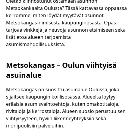
Oletko kiinnostunut ostamaan asunnon
Metsokankaalta Oulusta? Tässä kattavassa oppaassa
kerromme, miten löydät myytävät asunnot
Metsokangas-nimisestä kaupunginosasta. Opas
tarjoaa vinkkejä ja neuvoja asunnon etsimiseen sekä
lisätietoa alueen tarjoamista
asumismahdollisuuksista.
Metsokangas – Oulun viihtyisä
asuinalue
Metsokangas on suosittu asuinalue Oulussa, joka
sijaitsee kaupungin koillisosassa. Alueelta löytyy
erilaisia asumisvaihtoehtoja, kuten omakotitaloja,
rivitaloja ja kerrostaloja. Alueen suosio perustuu sen
viihtyisyyteen, hyviin liikenneyhteyksiin sekä
monipuolisiin palveluihin.