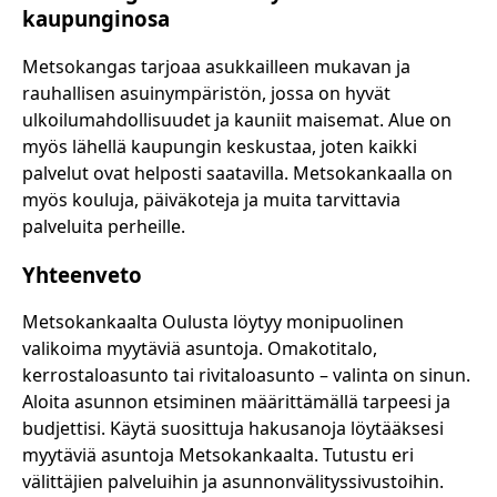
kaupunginosa
Metsokangas tarjoaa asukkailleen mukavan ja
rauhallisen asuinympäristön, jossa on hyvät
ulkoilumahdollisuudet ja kauniit maisemat. Alue on
myös lähellä kaupungin keskustaa, joten kaikki
palvelut ovat helposti saatavilla. Metsokankaalla on
myös kouluja, päiväkoteja ja muita tarvittavia
palveluita perheille.
Yhteenveto
Metsokankaalta Oulusta löytyy monipuolinen
valikoima myytäviä asuntoja. Omakotitalo,
kerrostaloasunto tai rivitaloasunto – valinta on sinun.
Aloita asunnon etsiminen määrittämällä tarpeesi ja
budjettisi. Käytä suosittuja hakusanoja löytääksesi
myytäviä asuntoja Metsokankaalta. Tutustu eri
välittäjien palveluihin ja asunnonvälityssivustoihin.