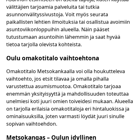
välittäjien tarjoamia palveluita tai tutkia
asunnonvälityssivustoja. Voit myös seurata
paikallisten lehtien ilmoituksia tai osallistua avoimiin
asuntoviikonloppuihin alueella. Näin pääset
tutustumaan asuntoihin lähemmin ja saat hyvää
tietoa tarjolla olevista kohteista.
Oulu omakotitalo vaihtoehtona
Omakotitalo Metsokankaalla voi olla houkutteleva
vaihtoehto, jos etsit tilavaa ja omalla pihalla
varustettua asumismuotoa. Omakotitalo tarjoaa
enemmän yksityisyyttä ja mahdollisuuden toteuttaa
unelmiesi koti juuri omien toiveidesi mukaan. Alueella
on tarjolla erilaisia omakotitaloja eri hintaluokissa ja
ominaisuuksilla, joten varmasti löydät juuri sinulle
sopivan vaihtoehdon.
Metsokangas – Oulun idyllinen