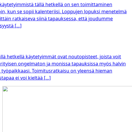
 käytetyimmistä tällä hetkellä on sen toimittaminen
loin, kun se sopii kalenteriisi. Loppujen lopuksi menetelmä
rittäin ratkaiseva siinä tapauksessa, että joudumme
syystä […]
llä hetkellä käytetyimmät ovat noutopisteet, joista voit
erityisen ongelmaton ja monissa tapauksissa myös halvin
i työpaikkaasi. Toimitusratkaisu on yleensä hieman
apaa ei voi kieltää […]