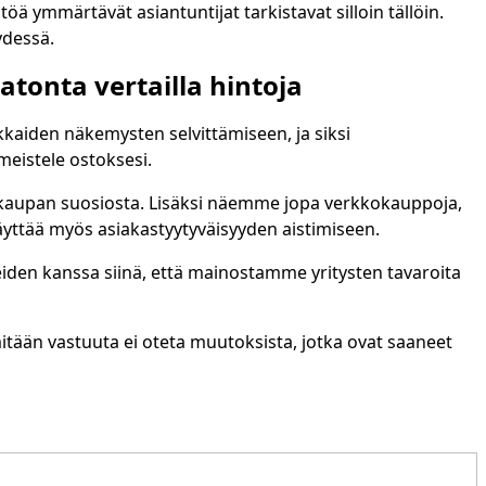
ä ymmärtävät asiantuntijat tarkistavat silloin tällöin.
ydessä.
atonta vertailla hintoja
akkaiden näkemysten selvittämiseen, ja siksi
meistele ostoksesi.
okaupan suosiosta. Lisäksi näemme jopa verkkokauppoja,
 käyttää myös asiakastyytyväisyyden aistimiseen.
eiden kanssa siinä, että mainostamme yritysten tavaroita
mitään vastuuta ei oteta muutoksista, jotka ovat saaneet