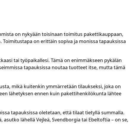
uimmista on nykyään toisinaan toimitus pakettikauppaan,
n. Toimitustapa on erittäin sopiva ja monissa tapauksissa
ikkaasi tai työpaikallesi. Tämä on enimmäkseen pykälän
 useimmissa tapauksissa noutaa tuotteet itse, mutta tämä
usta, mikä kuitenkin ymmärretään tilaukseksi, joka on
teen lähetyksen ennen kuin pakettihenkilökunta lähtee
 tapauksissa oletetaan, että tilaat tietyllä summalla.
ä, asutko lähellä Vejleä, Svendborgia tai Ebeltoftia – on se,