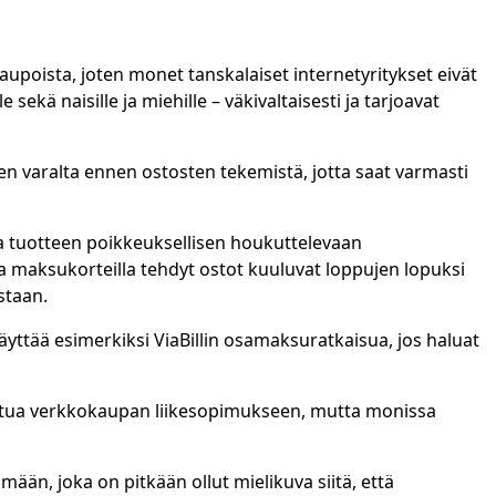
aupoista, joten monet tanskalaiset internetyritykset eivät
sekä naisille ja miehille – väkivaltaisesti ja tarjoavat
sten varalta ennen ostosten tekemistä, jotta saat varmasti
joaa tuotteen poikkeuksellisen houkuttelevaan
lla maksukorteilla tehdyt ostot kuuluvat loppujen lopuksi
staan.
äyttää esimerkiksi ViaBillin osamaksuratkaisua, jos haluat
ustua verkkokaupan liikesopimukseen, mutta monissa
ään, joka on pitkään ollut mielikuva siitä, että