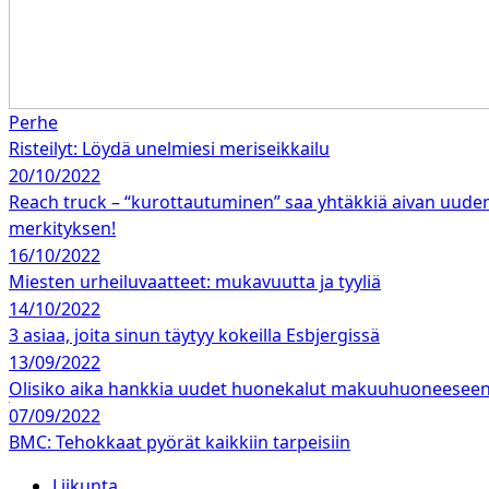
Perhe
Risteilyt: Löydä unelmiesi meriseikkailu
20/10/2022
Reach truck – “kurottautuminen” saa yhtäkkiä aivan uude
merkityksen!
16/10/2022
Miesten urheiluvaatteet: mukavuutta ja tyyliä
14/10/2022
3 asiaa, joita sinun täytyy kokeilla Esbjergissä
13/09/2022
Olisiko aika hankkia uudet huonekalut makuuhuoneesee
07/09/2022
BMC: Tehokkaat pyörät kaikkiin tarpeisiin
Liikunta