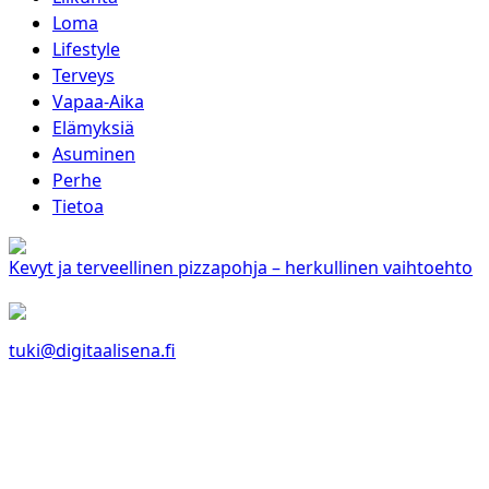
Loma
Lifestyle
Terveys
Vapaa-Aika
Elämyksiä
Asuminen
Perhe
Tietoa
Kevyt ja terveellinen pizzapohja – herkullinen vaihtoehto
tuki@digitaalisena.fi