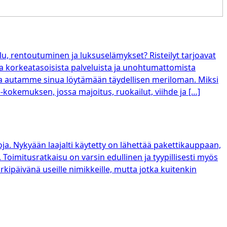
ilu, rentoutuminen ja luksuselämykset? Risteilyt tarjoavat
ia korkeatasoisista palveluista ja unohtumattomista
a autamme sinua löytämään täydellisen meriloman. Miksi
ive-kokemuksen, jossa majoitus, ruokailut, viihde ja […]
ja. Nykyään laajalti käytetty on lähettää pakettikauppaan,
 Toimitusratkaisu on varsin edullinen ja tyypillisesti myös
ipäivänä useille nimikkeille, mutta jotka kuitenkin